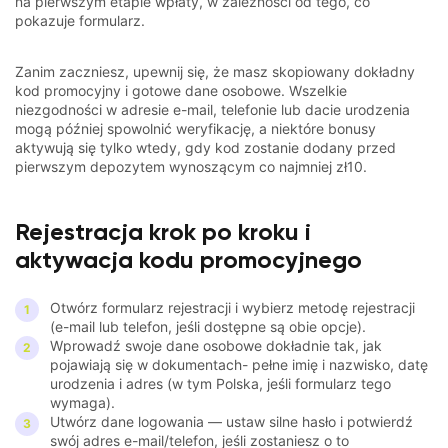
na pierwszym etapie wpłaty, w zależności od tego, co
pokazuje formularz.
Zanim zaczniesz, upewnij się, że masz skopiowany dokładny
kod promocyjny i gotowe dane osobowe. Wszelkie
niezgodności w adresie e-mail, telefonie lub dacie urodzenia
mogą później spowolnić weryfikację, a niektóre bonusy
aktywują się tylko wtedy, gdy kod zostanie dodany przed
pierwszym depozytem wynoszącym co najmniej zł10.
Rejestracja krok po kroku i
aktywacja kodu promocyjnego
Otwórz formularz rejestracji i wybierz metodę rejestracji
(e-mail lub telefon, jeśli dostępne są obie opcje).
Wprowadź swoje dane osobowe dokładnie tak, jak
pojawiają się w dokumentach- pełne imię i nazwisko, datę
urodzenia i adres (w tym Polska, jeśli formularz tego
wymaga).
Utwórz dane logowania — ustaw silne hasło i potwierdź
swój adres e-mail/telefon, jeśli zostaniesz o to