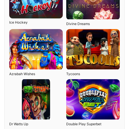
Ice Hockey
Divine Dreams
Azrabah Wishes
Tycoons
Zeus
Double Play Superbet