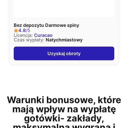
Bez depozytu Darmowe spiny
4.8
/5
Licencja:
Curacao
Czas wypłaty:
Natychmiastowy
Uzyskaj obroty
Warunki bonusowe, które
mają wpływ na wypłatę
gotówki- zakłady,
maksymalna wygrana i