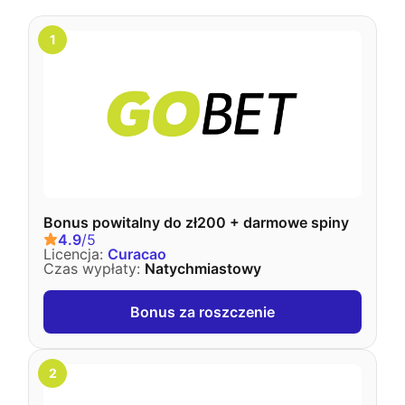
Bonus powitalny do zł200 + darmowe spiny
4.9
/5
Licencja:
Curacao
Czas wypłaty:
Natychmiastowy
Bonus za roszczenie