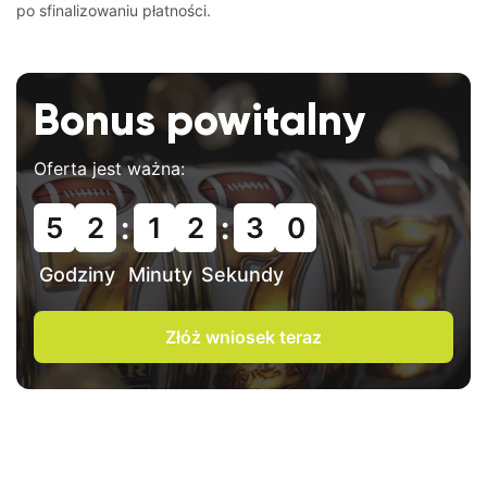
po sfinalizowaniu płatności.
Bonus powitalny
Oferta jest ważna:
:
:
5
2
1
2
2
8
Godziny
Minuty
Sekundy
Złóż wniosek teraz