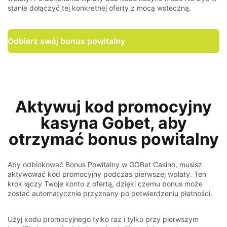
stanie dołączyć tej konkretnej oferty z mocą wsteczną.
Odbierz swój bonus powitalny
Aktywuj kod promocyjny
kasyna Gobet, aby
otrzymać bonus powitalny
Aby odblokować Bonus Powitalny w GOBet Casino, musisz
aktywować kod promocyjny podczas pierwszej wpłaty. Ten
krok łączy Twoje konto z ofertą, dzięki czemu bonus może
zostać automatycznie przyznany po potwierdzeniu płatności.
Użyj kodu promocyjnego tylko raz i tylko przy pierwszym