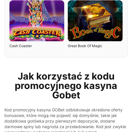
Cash Coaster
Great Book Of Magic
Jak korzystać z kodu
promocyjnego kasyna
Gobet
Kod promocyjny kasyna GOBet odblokowuje określone oferty
bonusowe, które mogą nie pojawić się domyślnie, takie jak
dodatkowa gotówka przy pierwszym depozycie, dodane
darmowe spiny lub nagroda za przeładowanie. Kod jest zwykle