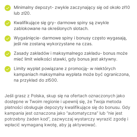
Minimalny depozyt- zwykle zaczynający się od około zł10
lub zł20.
Kwalifikujące się gry- darmowe spiny są zwykle
zablokowane na określonych slotach.
Wygaśnięcie- darmowe spiny i bonusy często wygasają,
jeśli nie zostaną wykorzystane na czas.
Zasady zakładów i maksymalnego zakładu- bonus może
mieć limit wielkości stawki, gdy bonus jest aktywny.
Limity wypłat powiązane z promocją- w niektórych
kampaniach maksymalna wypłata może być ograniczona,
na przykład do zł500.
Jeśli grasz z Polska, skup się na ofertach oznaczonych jako
dostępne w Twoim regionie i upewnij się, że Twoja metoda
płatności obsługuje depozyty kwalifikujące się do bonusu. Gdy
kampania jest oznaczona jako “automatyczna” lub “nie jest
potrzebny żaden kod”, zazwyczaj wystarczy wyrazić zgodę i
wpłacić wymaganą kwotę, aby ją aktywować.