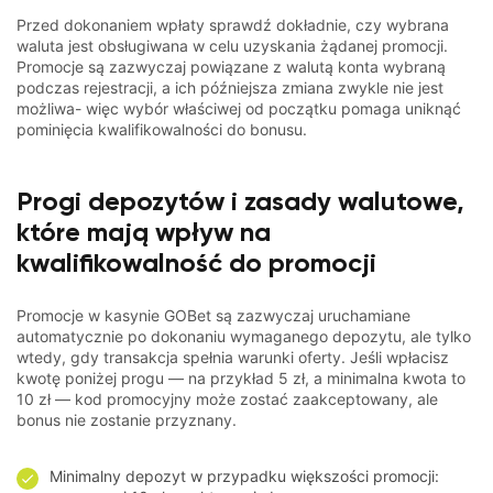
Przed dokonaniem wpłaty sprawdź dokładnie, czy wybrana
waluta jest obsługiwana w celu uzyskania żądanej promocji.
Promocje są zazwyczaj powiązane z walutą konta wybraną
podczas rejestracji, a ich późniejsza zmiana zwykle nie jest
możliwa- więc wybór właściwej od początku pomaga uniknąć
pominięcia kwalifikowalności do bonusu.
Progi depozytów i zasady walutowe,
które mają wpływ na
kwalifikowalność do promocji
Promocje w kasynie GOBet są zazwyczaj uruchamiane
automatycznie po dokonaniu wymaganego depozytu, ale tylko
wtedy, gdy transakcja spełnia warunki oferty. Jeśli wpłacisz
kwotę poniżej progu — na przykład 5 zł, a minimalna kwota to
10 zł — kod promocyjny może zostać zaakceptowany, ale
bonus nie zostanie przyznany.
Minimalny depozyt w przypadku większości promocji: