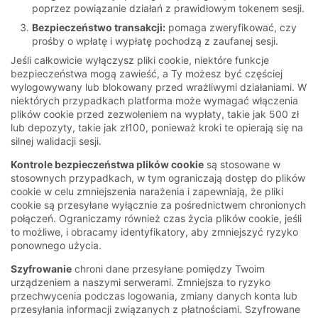
poprzez powiązanie działań z prawidłowym tokenem sesji.
Bezpieczeństwo transakcji:
pomaga zweryfikować, czy
prośby o wpłatę i wypłatę pochodzą z zaufanej sesji.
Jeśli całkowicie wyłączysz pliki cookie, niektóre funkcje
bezpieczeństwa mogą zawieść, a Ty możesz być częściej
wylogowywany lub blokowany przed wrażliwymi działaniami. W
niektórych przypadkach platforma może wymagać włączenia
plików cookie przed zezwoleniem na wypłaty, takie jak 500 zł
lub depozyty, takie jak zł100, ponieważ kroki te opierają się na
silnej walidacji sesji.
Kontrole bezpieczeństwa plików cookie
są stosowane w
stosownych przypadkach, w tym ograniczają dostęp do plików
cookie w celu zmniejszenia narażenia i zapewniają, że pliki
cookie są przesyłane wyłącznie za pośrednictwem chronionych
połączeń. Ograniczamy również czas życia plików cookie, jeśli
to możliwe, i obracamy identyfikatory, aby zmniejszyć ryzyko
ponownego użycia.
Szyfrowanie
chroni dane przesyłane pomiędzy Twoim
urządzeniem a naszymi serwerami. Zmniejsza to ryzyko
przechwycenia podczas logowania, zmiany danych konta lub
przesyłania informacji związanych z płatnościami. Szyfrowane