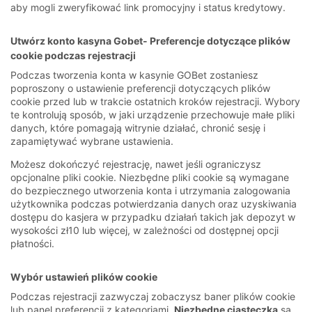
aby mogli zweryfikować link promocyjny i status kredytowy.
Utwórz konto kasyna Gobet- Preferencje dotyczące plików
cookie podczas rejestracji
Podczas tworzenia konta w kasynie GOBet zostaniesz
poproszony o ustawienie preferencji dotyczących plików
cookie przed lub w trakcie ostatnich kroków rejestracji. Wybory
te kontrolują sposób, w jaki urządzenie przechowuje małe pliki
danych, które pomagają witrynie działać, chronić sesję i
zapamiętywać wybrane ustawienia.
Możesz dokończyć rejestrację, nawet jeśli ograniczysz
opcjonalne pliki cookie. Niezbędne pliki cookie są wymagane
do bezpiecznego utworzenia konta i utrzymania zalogowania
użytkownika podczas potwierdzania danych oraz uzyskiwania
dostępu do kasjera w przypadku działań takich jak depozyt w
wysokości zł10 lub więcej, w zależności od dostępnej opcji
płatności.
Wybór ustawień plików cookie
Podczas rejestracji zazwyczaj zobaczysz baner plików cookie
lub panel preferencji z kategoriami.
Niezbędne ciasteczka
są