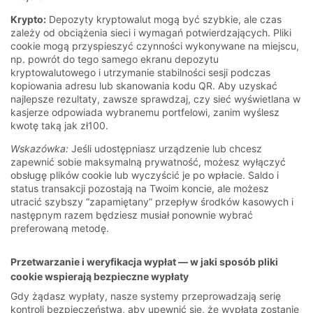
Krypto:
Depozyty kryptowalut mogą być szybkie, ale czas
zależy od obciążenia sieci i wymagań potwierdzających. Pliki
cookie mogą przyspieszyć czynności wykonywane na miejscu,
np. powrót do tego samego ekranu depozytu
kryptowalutowego i utrzymanie stabilności sesji podczas
kopiowania adresu lub skanowania kodu QR. Aby uzyskać
najlepsze rezultaty, zawsze sprawdzaj, czy sieć wyświetlana w
kasjerze odpowiada wybranemu portfelowi, zanim wyślesz
kwotę taką jak zł100.
Wskazówka:
Jeśli udostępniasz urządzenie lub chcesz
zapewnić sobie maksymalną prywatność, możesz wyłączyć
obsługę plików cookie lub wyczyścić je po wpłacie. Saldo i
status transakcji pozostają na Twoim koncie, ale możesz
utracić szybszy “zapamiętany” przepływ środków kasowych i
następnym razem będziesz musiał ponownie wybrać
preferowaną metodę.
Przetwarzanie i weryfikacja wypłat — w jaki sposób pliki
cookie wspierają bezpieczne wypłaty
Gdy żądasz wypłaty, nasze systemy przeprowadzają serię
kontroli bezpieczeństwa, aby upewnić się, że wypłata zostanie