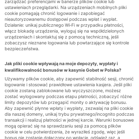
zarządzać preferencjami w banerze plików cookie lub
ustawieniach przeglądarki. Na urządzeniach mobilnych pliki
cookie pomagają chronić logowanie i zapobiegać
nieautoryzowanemu dostępowi podczas wpłat i wypłat.
Działanie: unikaj publicznego Wi‑Fi w przypadku płatności,
włącz blokadę urządzenia, wyloguj się na współdzielonych
urządzeniach i skontaktuj się z pomocą techniczną, jeśli
zobaczysz nieznane logowania lub powtarzające się kontrole
bezpieczeństwa.
Jak pliki cookie wpływają na moje depozyty, wypłaty i
kwalifikowalność bonusów w kasynie Gobet w Polska?
Używamy plików cookie, aby zapewnić stabilność sesji, chronić
logowanie i stosować prawidłowe ustawienia kasjera. Jeśli pliki
cookie zostaną zablokowane lub wyczyszczone, możesz
zostać wylogowany podczas etapu płatności, zobaczyć różne
limity depozytów lub przegapić monity o aktywację bonusu.
Aby zapewnić płynne wpłaty i wypłaty, zezwalaj na pliki cookie
dla naszej domeny, unikaj trybu prywatnego/incognito podczas
transakcji i realizuj płatności w jednej karcie. Warunki bonusowe
mogą opierać się na sprawdzaniu sesji za pomocą plików
cookie w celu potwierdzenia, że wyraziłeś zgodę, więc jeśli
bonus nie zostanie dołączony po wpłacie, odśwież raz, a