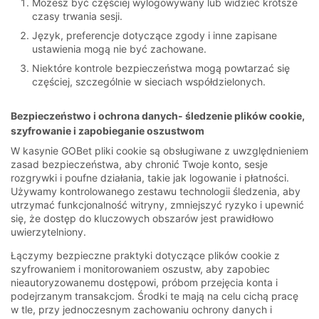
Możesz być częściej wylogowywany lub widzieć krótsze
czasy trwania sesji.
Język, preferencje dotyczące zgody i inne zapisane
ustawienia mogą nie być zachowane.
Niektóre kontrole bezpieczeństwa mogą powtarzać się
częściej, szczególnie w sieciach współdzielonych.
Bezpieczeństwo i ochrona danych- śledzenie plików cookie,
szyfrowanie i zapobieganie oszustwom
W kasynie GOBet pliki cookie są obsługiwane z uwzględnieniem
zasad bezpieczeństwa, aby chronić Twoje konto, sesje
rozgrywki i poufne działania, takie jak logowanie i płatności.
Używamy kontrolowanego zestawu technologii śledzenia, aby
utrzymać funkcjonalność witryny, zmniejszyć ryzyko i upewnić
się, że dostęp do kluczowych obszarów jest prawidłowo
uwierzytelniony.
Łączymy bezpieczne praktyki dotyczące plików cookie z
szyfrowaniem i monitorowaniem oszustw, aby zapobiec
nieautoryzowanemu dostępowi, próbom przejęcia konta i
podejrzanym transakcjom. Środki te mają na celu cichą pracę
w tle, przy jednoczesnym zachowaniu ochrony danych i