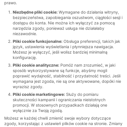
prawo.
Niezbędne pliki cookie:
Wymagane do działania witryny,
bezpieczeństwa, zapobiegania oszustwom, ciągłości sesji i
dostępu do konta. Nie można ich wyłączyć za pomocą
narzędzia zgody, ponieważ usługa nie działałaby
niezawodnie.
Pliki cookie funkcjonalne:
Obsługa preferencji, takich jak
język, ustawienia wyświetlania i płynniejsza nawigacja.
Możesz je wyłączyć, jeśli wolisz bardziej minimalną
konfigurację.
Pliki cookie analityczne:
Pomóż nam zrozumieć, w jaki
sposób wykorzystywane są funkcje, abyśmy mogli
poprawić wydajność, stabilność i przydatność treści. Jeśli
wymagana jest zgoda, nie są one aktywowane, dopóki nie
wyrazisz zgody.
Pliki cookie marketingowe:
Służy do pomiaru
skuteczności kampanii i ograniczania nieistotnych
promocji. W stosownych przypadkach działają one
wyłącznie za Twoją zgodą.
Możesz w każdej chwili zmienić swoje wybory dotyczące
zgody, korzystając z ustawień plików cookie na stronie. Zmiany