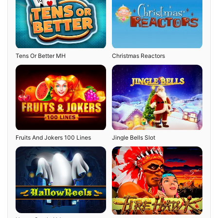
Tens Or Better MH
Christmas Reactors
Fruits And Jokers 100 Lines
Jingle Bells Slot