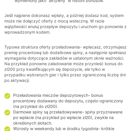
wymieniony jako “aktywny” w historii bonusów.
Jeśli najpierw dokonasz wpłaty, a później dodasz kod, system
może nie dołączyć oferty z mocą wsteczną. W razie
wątpliwości anuluj przepływ depozytu i uruchom go ponownie z
wprowadzonym kodem.
Typowa struktura oferty przeładowania- wpłacasz, otrzymujesz
premię procentową lub dodatkowe spiny, a następnie spełniasz
wymagania dotyczące zakładów w ustalonym oknie ważności.
Na przykład ponowne załadowanie może przynieść bonus do
zł200 przy kwalifikującym się depozycie, ale tylko w
przypadku wybranych gier i tylko przez ograniczoną liczbę dni
po aktywacji.
Przeładowania meczów depozytowych- bonus
procentowy dodawany do depozytu, często ograniczony
(na przykład do zł200).
Darmowe spiny są przeładowywane- spiny przyznawane
po wpłacie (na przykład po wpłacie zł20), zwykle na
określonych slotach.
Wzrosty w weekendy lub w środku tygodnia- krótkie