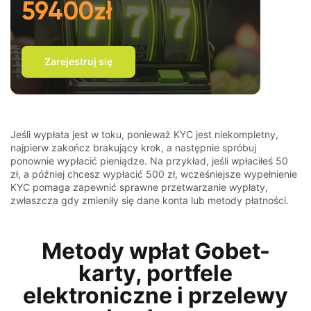
59400zł
Zarejestruj się
Jeśli wypłata jest w toku, ponieważ KYC jest niekompletny,
najpierw zakończ brakujący krok, a następnie spróbuj
ponownie wypłacić pieniądze. Na przykład, jeśli wpłaciłeś 50
zł, a później chcesz wypłacić 500 zł, wcześniejsze wypełnienie
KYC pomaga zapewnić sprawne przetwarzanie wypłaty,
zwłaszcza gdy zmieniły się dane konta lub metody płatności.
Metody wpłat Gobet-
karty, portfele
elektroniczne i przelewy