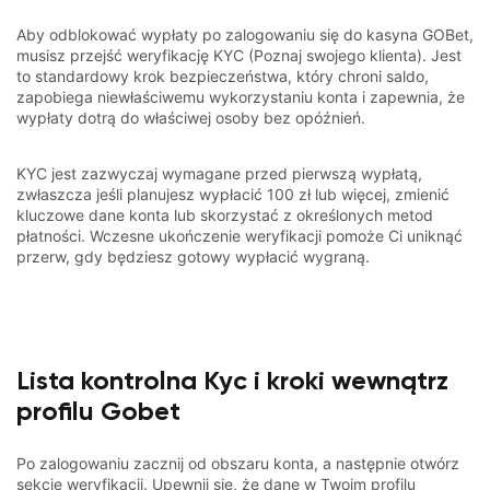
Aby odblokować wypłaty po zalogowaniu się do kasyna GOBet,
musisz przejść weryfikację KYC (Poznaj swojego klienta). Jest
to standardowy krok bezpieczeństwa, który chroni saldo,
zapobiega niewłaściwemu wykorzystaniu konta i zapewnia, że
wypłaty dotrą do właściwej osoby bez opóźnień.
KYC jest zazwyczaj wymagane przed pierwszą wypłatą,
zwłaszcza jeśli planujesz wypłacić 100 zł lub więcej, zmienić
kluczowe dane konta lub skorzystać z określonych metod
płatności. Wczesne ukończenie weryfikacji pomoże Ci uniknąć
przerw, gdy będziesz gotowy wypłacić wygraną.
Lista kontrolna Kyc i kroki wewnątrz
profilu Gobet
Po zalogowaniu zacznij od obszaru konta, a następnie otwórz
sekcję weryfikacji. Upewnij się, że dane w Twoim profilu