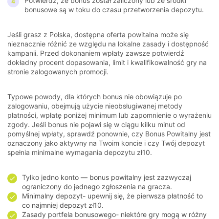
Potwierdź, że bonus został zaliczony lub że środki
bonusowe są w toku do czasu przetworzenia depozytu.
Jeśli grasz z Polska, dostępna oferta powitalna może się
nieznacznie różnić ze względu na lokalne zasady i dostępność
kampanii. Przed dokonaniem wpłaty zawsze potwierdź
dokładny procent dopasowania, limit i kwalifikowalność gry na
stronie zalogowanych promocji.
Typowe powody, dla których bonus nie obowiązuje po
zalogowaniu, obejmują użycie nieobsługiwanej metody
płatności, wpłatę poniżej minimum lub zapomnienie o wyrażeniu
zgody. Jeśli bonus nie pojawi się w ciągu kilku minut od
pomyślnej wpłaty, sprawdź ponownie, czy Bonus Powitalny jest
oznaczony jako aktywny na Twoim koncie i czy Twój depozyt
spełnia minimalne wymagania depozytu zł10.
Tylko jedno konto — bonus powitalny jest zazwyczaj
ograniczony do jednego zgłoszenia na gracza.
Minimalny depozyt- upewnij się, że pierwsza płatność to
co najmniej depozyt zł10.
Zasady portfela bonusowego- niektóre gry mogą w różny