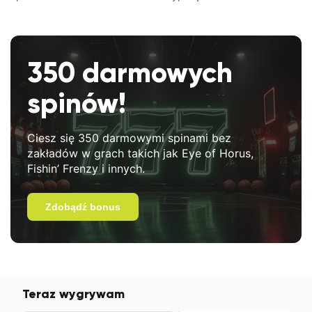
350 darmowych
spinów!
Ciesz się 350 darmowymi spinami bez
zakładów w grach takich jak Eye of Horus,
Fishin’ Frenzy i innych.
Zdobądź bonus
Teraz wygrywam