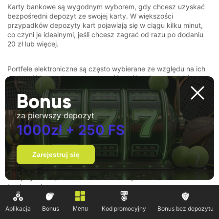
Karty bankowe są wygodnym wyborem, gdy chcesz uzyskać
bezpośredni depozyt ze swojej karty. W większości
przypadków depozyty kart pojawiają się w ciągu kilku minut,
co czyni je idealnymi, jeśli chcesz zagrać od razu po dodaniu
20 zł lub więcej.
Portfele elektroniczne są często wybierane ze względu na ich
szybkość i dodatkową prywatność. Jeśli wolisz oddzielić
transakcje kasynowe od wyciągu bankowego, praktyczną
Bonus
opcją może być depozyt w portfelu elektronicznym w
wysokości 25 zł, z dodatkową korzyścią w postaci szybkich
za pierwszy depozyt
potwierdzeń.
1000zł + 250 FS
Przelewy bankowe są odpowiednie dla graczy, którzy wolą
tradycyjną bankowość lub większe doładowania. Chociaż
Zarejestruj się
dotarcie przelewów może zająć więcej czasu, są one
przydatne przy wpłacaniu wyższych kwot, takich jak 300 zł i
utrzymywaniu płatności w standardowych kanałach
bankowych.
Aplikacja
Bonus
Kod promocyjny
Bonus bez depozytu
Menu
Typ metody
Typowa prędkość
Na