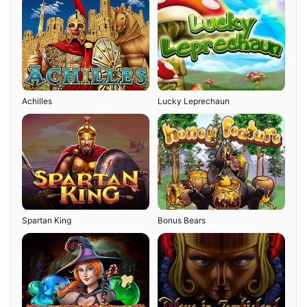
Minimalne depozyty i typowe przetwarzanie
Opłaty: Czego możesz się spodziewać
Opcje walutowe i konwersja
Wypłaty Gobet- Czasy przetwarzania i zasady
wypłat
Achilles
Lucky Leprechaun
Czasy przetwarzania: Czego się spodziewać
Limity zakładów i narzędzia do odpowiedzialnej gry
w Twoim profilu Gobet
Ustaw limity zakładów w profilu
Odpowiedzialne sterowanie grami, które możesz
włączyć w dowolnym momencie
Spartan King
Bonus Bears
Bezpieczna regulacja limitów