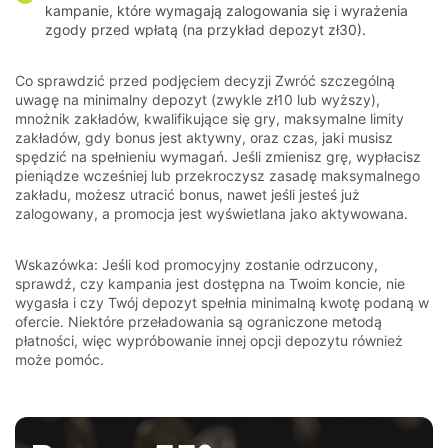
kampanie, które wymagają zalogowania się i wyrażenia
zgody przed wpłatą (na przykład depozyt zł30).
Co sprawdzić przed podjęciem decyzji Zwróć szczególną
uwagę na minimalny depozyt (zwykle zł10 lub wyższy),
mnożnik zakładów, kwalifikujące się gry, maksymalne limity
zakładów, gdy bonus jest aktywny, oraz czas, jaki musisz
spędzić na spełnieniu wymagań. Jeśli zmienisz grę, wypłacisz
pieniądze wcześniej lub przekroczysz zasadę maksymalnego
zakładu, możesz utracić bonus, nawet jeśli jesteś już
zalogowany, a promocja jest wyświetlana jako aktywowana.
Wskazówka: Jeśli kod promocyjny zostanie odrzucony,
sprawdź, czy kampania jest dostępna na Twoim koncie, nie
wygasła i czy Twój depozyt spełnia minimalną kwotę podaną w
ofercie. Niektóre przeładowania są ograniczone metodą
płatności, więc wypróbowanie innej opcji depozytu również
może pomóc.